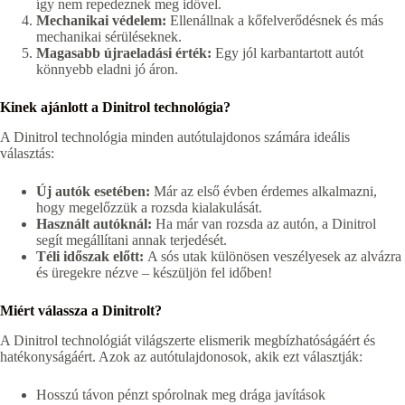
így nem repedeznek meg idővel.
Mechanikai védelem:
Ellenállnak a kőfelverődésnek és más
mechanikai sérüléseknek.
Magasabb újraeladási érték:
Egy jól karbantartott autót
könnyebb eladni jó áron.
Kinek ajánlott a Dinitrol technológia?
A Dinitrol technológia minden autótulajdonos számára ideális
választás:
Új autók esetében:
Már az első évben érdemes alkalmazni,
hogy megelőzzük a rozsda kialakulását.
Használt autóknál:
Ha már van rozsda az autón, a Dinitrol
segít megállítani annak terjedését.
Téli időszak előtt:
A sós utak különösen veszélyesek az alvázra
és üregekre nézve – készüljön fel időben!
Miért válassza a Dinitrolt?
A Dinitrol technológiát világszerte elismerik megbízhatóságáért és
hatékonyságáért. Azok az autótulajdonosok, akik ezt választják:
Hosszú távon pénzt spórolnak meg drága javítások