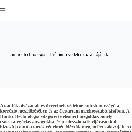
Skip
to
content
Dinitrol technológia – Prémium védelem az autójának
Az autók alvázának és üregeinek védelme kulcsfontosságú a
korrózió megelőzésében és az élettartam meghosszabbításában. A
Dinitrol technológia világszerte elismert megoldás, amely
csúcskategóriás anyagokkal és professzionális eljárásokkal
biztosítja autója tartós védelmét. Nézzük meg, miért választják ezt