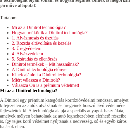
a technológiát olyan sokan, és hogyan segíthet Önnek is megőrizni
járműve állapotát!
Tartalom
Mi az a Dinitrol technológia?
Hogyan működik a Dinitrol technológia?
1. Alvázmosás és tisztítás
2. Rozsda eltávolítása és kezelés
3. Üregvédelem
4. Alvázvédelem
5. Száradás és ellenőrzés
Dinitrol termékek – Mit használnak?
A Dinitrol technológia előnyei
Kinek ajánlott a Dinitrol technológia?
Miért válassza a Dinitrolt?
Válassza Ön is a prémium védelmet!
Mi az a Dinitrol technológia?
A Dinitrol egy prémium kategóriás korrózióvédelmi rendszer, amelyet
kifejezetten az autók alvázának és üregeinek hosszú távú védelmére
fejlesztettek ki. A technológia alapja a speciális anyagok használata,
amelyek mélyen behatolnak az autó legnehezebben elérhető részeibe
is, így teljes körű védelmet nyújtanak a nedvesség, só és egyéb káros
hatások ellen.