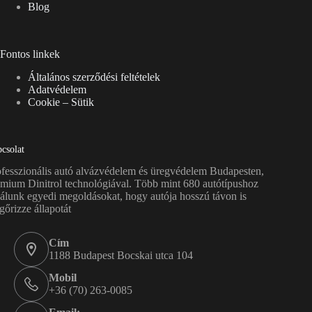
Blog
Fontos linkek
Általános szerződési feltételek
Adatvédelem
Cookie – Sütik
csolat
fesszionális autó alvázvédelem és üregvédelem Budapesten,
mium Dinitrol technológiával. Több mint 680 autótípushoz
álunk egyedi megoldásokat, hogy autója hosszú távon is
őrizze állapotát
Cím
1188 Budapest Bocskai utca 104
Mobil
+36 (70) 263-0085