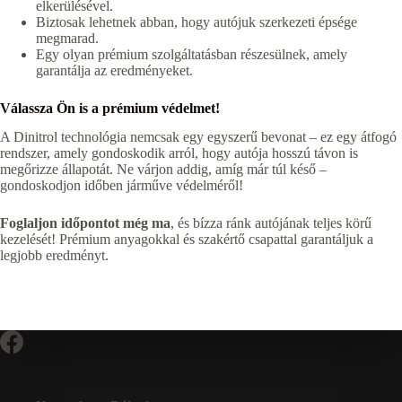
elkerülésével.
Biztosak lehetnek abban, hogy autójuk szerkezeti épsége
megmarad.
Egy olyan prémium szolgáltatásban részesülnek, amely
garantálja az eredményeket.
Válassza Ön is a prémium védelmet!
A Dinitrol technológia nemcsak egy egyszerű bevonat – ez egy átfogó
rendszer, amely gondoskodik arról, hogy autója hosszú távon is
megőrizze állapotát. Ne várjon addig, amíg már túl késő –
gondoskodjon időben járműve védelméről!
Foglaljon időpontot még ma
, és bízza ránk autójának teljes körű
kezelését! Prémium anyagokkal és szakértő csapattal garantáljuk a
legjobb eredményt.