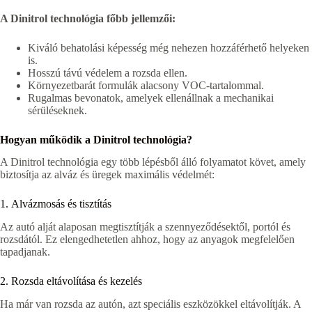
A Dinitrol technológia főbb jellemzői:
Kiváló behatolási képesség még nehezen hozzáférhető helyeken
is.
Hosszú távú védelem a rozsda ellen.
Környezetbarát formulák alacsony VOC-tartalommal.
Rugalmas bevonatok, amelyek ellenállnak a mechanikai
sérüléseknek.
Hogyan működik a Dinitrol technológia?
A Dinitrol technológia egy több lépésből álló folyamatot követ, amely
biztosítja az alváz és üregek maximális védelmét:
1. Alvázmosás és tisztítás
Az autó alját alaposan megtisztítják a szennyeződésektől, portól és
rozsdától. Ez elengedhetetlen ahhoz, hogy az anyagok megfelelően
tapadjanak.
2. Rozsda eltávolítása és kezelés
Ha már van rozsda az autón, azt speciális eszközökkel eltávolítják. A