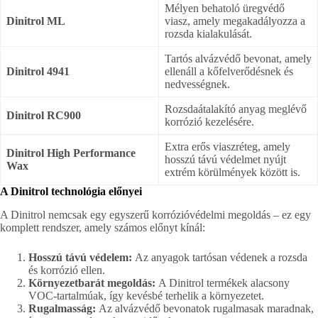
Mélyen behatoló üregvédő
Dinitrol ML
viasz, amely megakadályozza a
rozsda kialakulását.
Tartós alvázvédő bevonat, amely
Dinitrol 4941
ellenáll a kőfelverődésnek és
nedvességnek.
Rozsdaátalakító anyag meglévő
Dinitrol RC900
korrózió kezelésére.
Extra erős viaszréteg, amely
Dinitrol High Performance
hosszú távú védelmet nyújt
Wax
extrém körülmények között is.
A Dinitrol technológia előnyei
A Dinitrol nemcsak egy egyszerű korrózióvédelmi megoldás – ez egy
komplett rendszer, amely számos előnyt kínál:
Hosszú távú védelem:
Az anyagok tartósan védenek a rozsda
és korrózió ellen.
Környezetbarát megoldás:
A Dinitrol termékek alacsony
VOC-tartalmúak, így kevésbé terhelik a környezetet.
Rugalmasság:
Az alvázvédő bevonatok rugalmasak maradnak,