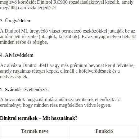
meglévő korróziót Dinitrol RC900 rozsdaátalakítóval kezelik, amely
megállítja a rozsda terjedését.
3. Üregvédelem
A Dinitrol ML üregvédő viaszt permetező eszközökkel juttatják be az
autó rejtett részeibe (pl. ajtók, küszöbök). Ez az anyag mélyen behatol
minden résbe és rétegbe.
4. Alvázvédelem
Az alvázra Dinitrol 4941 vagy más prémium bevonat kerül felvitelre,
amely rugalmas réteget képez, ellenáll a kőfelverődésnek és a
nedvességnek.
5. Száradás és ellenőrzés
A bevonatok megszilárdulása után szakemberek ellenőrzik az
eredményt, hogy minden rész megfelelően védve legyen.
Dinitrol termékek – Mit használnak?
Termék neve
Funkció